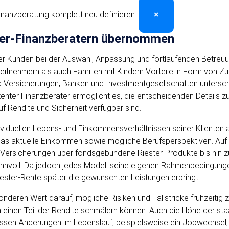
inanzberatung komplett neu definieren.
×
er-Finanzberatern übernommen
der Kunden bei der Auswahl, Anpassung und fortlaufenden Betreuun
itnehmern als auch Familien mit Kindern Vorteile in Form von Zul
da Versicherungen, Banken und Investmentgesellschaften untersch
enter Finanzberater ermöglicht es, die entscheidenden Details zu
f Rendite und Sicherheit verfügbar sind.
ndividuellen Lebens- und Einkommensverhältnissen seiner Kliente
r, das aktuelle Einkommen sowie mögliche Berufsperspektiven. Au
 Versicherungen über fondsgebundene Riester-Produkte bis hin zu
nnvoll. Da jedoch jedes Modell seine eigenen Rahmenbedingungen a
iester-Rente später die gewünschten Leistungen erbringt.
deren Wert darauf, mögliche Risiken und Fallstricke frühzeitig z
 einen Teil der Rendite schmälern können. Auch die Höhe der st
en Änderungen im Lebenslauf, beispielsweise ein Jobwechsel, Elt