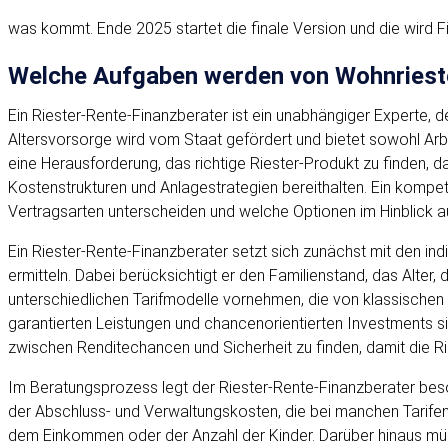
was kommt. Ende 2025 startet die finale Version und die wird F
Welche Aufgaben werden von Wohnriest
Ein Riester-Rente-Finanzberater ist ein unabhängiger Experte, 
Altersvorsorge wird vom Staat gefördert und bietet sowohl Arbe
eine Herausforderung, das richtige Riester-Produkt zu finden, 
Kostenstrukturen und Anlagestrategien bereithalten. Ein kompet
Vertragsarten unterscheiden und welche Optionen im Hinblick au
Ein Riester-Rente-Finanzberater setzt sich zunächst mit den i
ermitteln. Dabei berücksichtigt er den Familienstand, das Alte
unterschiedlichen Tarifmodelle vornehmen, die von klassischen
garantierten Leistungen und chancenorientierten Investments si
zwischen Renditechancen und Sicherheit zu finden, damit die R
Im Beratungsprozess legt der Riester-Rente-Finanzberater beson
der Abschluss- und Verwaltungskosten, die bei manchen Tarifen
dem Einkommen oder der Anzahl der Kinder. Darüber hinaus müss