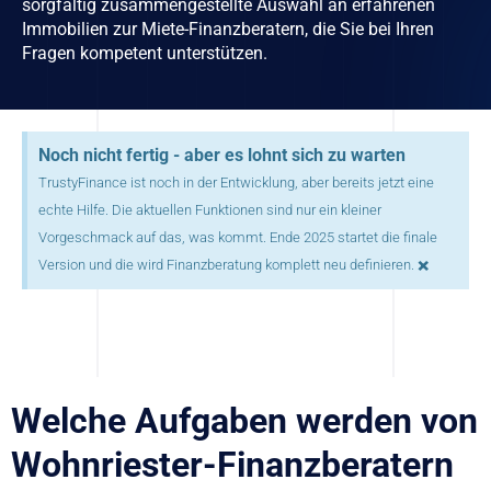
sorgfältig zusammengestellte Auswahl an erfahrenen
Immobilien zur Miete-Finanzberatern, die Sie bei Ihren
Fragen kompetent unterstützen.
Noch nicht fertig - aber es lohnt sich zu warten
TrustyFinance ist noch in der Entwicklung, aber bereits jetzt eine
echte Hilfe. Die aktuellen Funktionen sind nur ein kleiner
Vorgeschmack auf das, was kommt. Ende 2025 startet die finale
×
Version und die wird Finanzberatung komplett neu definieren.
Welche Aufgaben werden von
Wohnriester-Finanzberatern