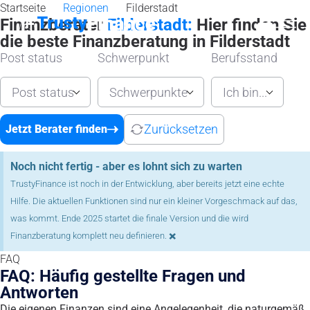
Startseite
Regionen
Filderstadt
Finanzberater
Filderstadt:
Hier finden Sie
die beste Finanzberatung in Filderstadt
Post status
Schwerpunkt
Berufsstand
Post status
Schwerpunkte
Ich bin...
Zurücksetzen
Jetzt Berater finden
Noch nicht fertig - aber es lohnt sich zu warten
TrustyFinance ist noch in der Entwicklung, aber bereits jetzt eine echte
Hilfe. Die aktuellen Funktionen sind nur ein kleiner Vorgeschmack auf das,
was kommt. Ende 2025 startet die finale Version und die wird
×
Finanzberatung komplett neu definieren.
FAQ
FAQ: Häufig gestellte Fragen und
Antworten
Die eigenen Finanzen sind eine Angelegenheit, die naturgemäß