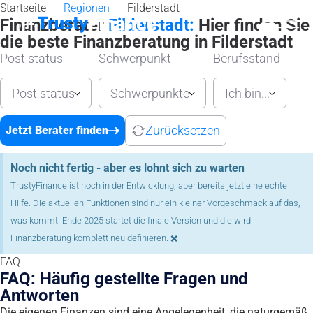
Startseite
Regionen
Filderstadt
Finanzberater
Filderstadt:
Hier finden Sie
die beste Finanzberatung in Filderstadt
Post status
Schwerpunkt
Berufsstand
Post status
Schwerpunkte
Ich bin...
Zurücksetzen
Jetzt Berater finden
Noch nicht fertig - aber es lohnt sich zu warten
TrustyFinance ist noch in der Entwicklung, aber bereits jetzt eine echte
Hilfe. Die aktuellen Funktionen sind nur ein kleiner Vorgeschmack auf das,
was kommt. Ende 2025 startet die finale Version und die wird
×
Finanzberatung komplett neu definieren.
FAQ
FAQ: Häufig gestellte Fragen und
Antworten
Die eigenen Finanzen sind eine Angelegenheit, die naturgemäß