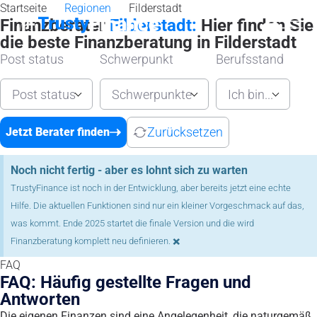
Startseite
Regionen
Filderstadt
Finanzberater
Filderstadt:
Hier finden Sie
die beste Finanzberatung in Filderstadt
Post status
Schwerpunkt
Berufsstand
Post status
Schwerpunkte
Ich bin...
Zurücksetzen
Jetzt Berater finden
Noch nicht fertig - aber es lohnt sich zu warten
TrustyFinance ist noch in der Entwicklung, aber bereits jetzt eine echte
Hilfe. Die aktuellen Funktionen sind nur ein kleiner Vorgeschmack auf das,
was kommt. Ende 2025 startet die finale Version und die wird
×
Finanzberatung komplett neu definieren.
FAQ
FAQ: Häufig gestellte Fragen und
Antworten
Die eigenen Finanzen sind eine Angelegenheit, die naturgemäß