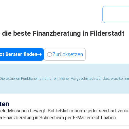
Berater
Regionen
Blog
Für Fin
e die beste Finanzberatung in Filderstadt
Zurücksetzen
zt Berater finden
fe. Die aktuellen Funktionen sind nur ein kleiner Vorgeschmack auf das, was kom
ten
iele Menschen bewegt. Schließlich möchte jeder sein hart verdi
 Finanzberatung in Schriesheim per E-Mail erreicht haben