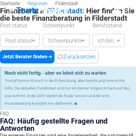
Startseite
Regionen
Filderstadt
Finanzberater
Filderstadt:
Hier finden Sie
die beste Finanzberatung in Filderstadt
Post status
Schwerpunkt
Berufsstand
Post status
Schwerpunkte
Ich bin...
Zurücksetzen
Jetzt Berater finden
Noch nicht fertig - aber es lohnt sich zu warten
TrustyFinance ist noch in der Entwicklung, aber bereits jetzt eine echte
Hilfe. Die aktuellen Funktionen sind nur ein kleiner Vorgeschmack auf das,
was kommt. Ende 2025 startet die finale Version und die wird
×
Finanzberatung komplett neu definieren.
FAQ
FAQ: Häufig gestellte Fragen und
Antworten
Die eigenen Finanzen sind eine Angelegenheit, die naturgemäß