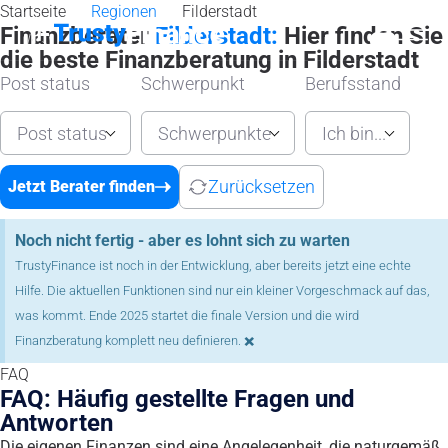
Startseite
Regionen
Filderstadt
Finanzberater
Filderstadt:
Hier finden Sie
die beste Finanzberatung in Filderstadt
Post status
Schwerpunkt
Berufsstand
Post status
Schwerpunkte
Ich bin...
Zurücksetzen
Jetzt Berater finden
Noch nicht fertig - aber es lohnt sich zu warten
TrustyFinance ist noch in der Entwicklung, aber bereits jetzt eine echte
Hilfe. Die aktuellen Funktionen sind nur ein kleiner Vorgeschmack auf das,
was kommt. Ende 2025 startet die finale Version und die wird
×
Finanzberatung komplett neu definieren.
FAQ
FAQ: Häufig gestellte Fragen und
Antworten
Die eigenen Finanzen sind eine Angelegenheit, die naturgemäß