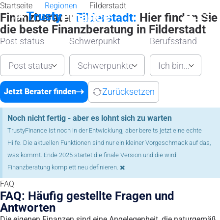
Startseite
Regionen
Filderstadt
Finanzberater
Filderstadt:
Hier finden Sie
die beste Finanzberatung in Filderstadt
Post status
Schwerpunkt
Berufsstand
Post status
Schwerpunkte
Ich bin...
Zurücksetzen
Jetzt Berater finden
Noch nicht fertig - aber es lohnt sich zu warten
TrustyFinance ist noch in der Entwicklung, aber bereits jetzt eine echte
Hilfe. Die aktuellen Funktionen sind nur ein kleiner Vorgeschmack auf das,
was kommt. Ende 2025 startet die finale Version und die wird
×
Finanzberatung komplett neu definieren.
FAQ
FAQ: Häufig gestellte Fragen und
Antworten
Die eigenen Finanzen sind eine Angelegenheit, die naturgemäß