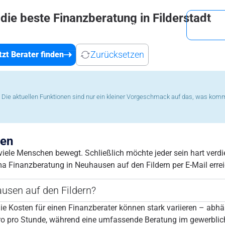
 die beste Finanzberatung in Filderstadt
e
Berater
Regionen
Blog
Für Fi
Zurücksetzen
tzt Berater finden
fe. Die aktuellen Funktionen sind nur ein kleiner Vorgeschmack auf das, was kom
ten
iele Menschen bewegt. Schließlich möchte jeder sein hart verdi
a Finanzberatung in Neuhausen auf den Fildern per E-Mail erre
ausen auf den Fildern?
ie Kosten für einen Finanzberater können stark variieren – abhä
Euro pro Stunde, während eine umfassende Beratung im gewerbli