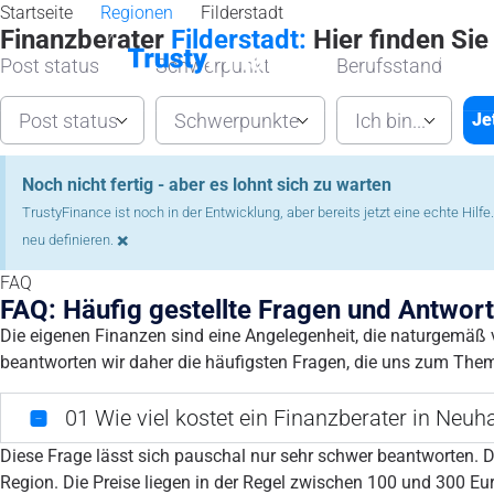
Startseite
Regionen
Filderstadt
Finanzberater
Filderstadt:
Hier finden Sie
Startseit
Post status
Schwerpunkt
Berufsstand
Post status
Schwerpunkte
Ich bin...
Je
Noch nicht fertig - aber es lohnt sich zu warten
TrustyFinance ist noch in der Entwicklung, aber bereits jetzt eine echte Hil
×
neu definieren.
FAQ
FAQ: Häufig gestellte Fragen und Antwor
Die eigenen Finanzen sind eine Angelegenheit, die naturgemäß v
beantworten wir daher die häufigsten Fragen, die uns zum Them
01
Wie viel kostet ein Finanzberater in Neuh
Diese Frage lässt sich pauschal nur sehr schwer beantworten. D
Region. Die Preise liegen in der Regel zwischen 100 und 300 