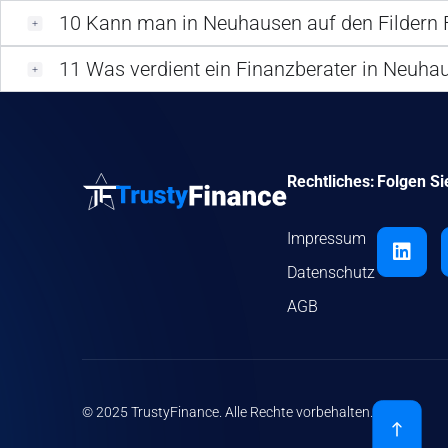
10
Kann man in Neuhausen auf den Fildern 
11
Was verdient ein Finanzberater in Neuhau
Rechtliches:
Folgen Si
Impressum
Datenschutz
AGB
© 2025 TrustyFinance. Alle Rechte vorbehalten.