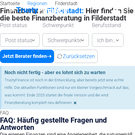
Startseite
Regionen
Filderstadt
Finanzberater
Filderstadt:
Hier finden Sie
die beste Finanzberatung in Filderstadt
Post status
Schwerpunkt
Berufsstand
Post status
Schwerpunkte
Ich bin...
Zurücksetzen
Jetzt Berater finden
Noch nicht fertig - aber es lohnt sich zu warten
TrustyFinance ist noch in der Entwicklung, aber bereits jetzt eine echte
Hilfe. Die aktuellen Funktionen sind nur ein kleiner Vorgeschmack auf das,
was kommt. Ende 2025 startet die finale Version und die wird
×
Finanzberatung komplett neu definieren.
FAQ
FAQ: Häufig gestellte Fragen und
Antworten
Die eigenen Finanzen sind eine Angelegenheit, die naturgemäß