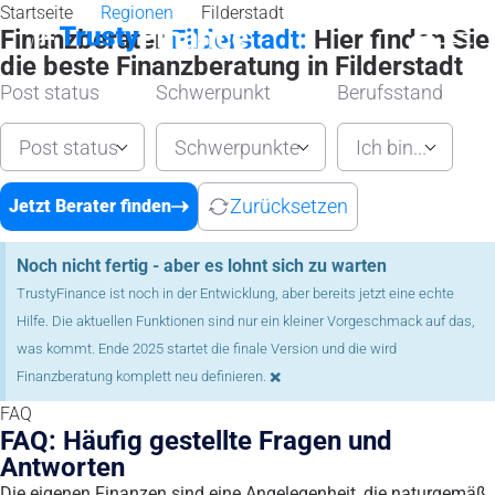
Startseite
Regionen
Filderstadt
Finanzberater
Filderstadt:
Hier finden Sie
die beste Finanzberatung in Filderstadt
Post status
Schwerpunkt
Berufsstand
Post status
Schwerpunkte
Ich bin...
Zurücksetzen
Jetzt Berater finden
Noch nicht fertig - aber es lohnt sich zu warten
TrustyFinance ist noch in der Entwicklung, aber bereits jetzt eine echte
Hilfe. Die aktuellen Funktionen sind nur ein kleiner Vorgeschmack auf das,
was kommt. Ende 2025 startet die finale Version und die wird
×
Finanzberatung komplett neu definieren.
FAQ
FAQ: Häufig gestellte Fragen und
Antworten
Die eigenen Finanzen sind eine Angelegenheit, die naturgemäß