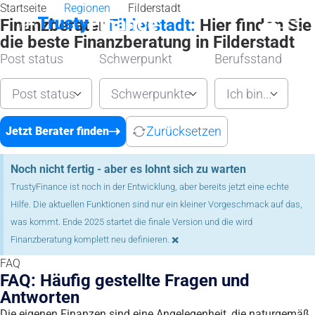
Startseite
Regionen
Filderstadt
Finanzberater
Filderstadt:
Hier finden Sie
die beste Finanzberatung in Filderstadt
Post status
Schwerpunkt
Berufsstand
Post status
Schwerpunkte
Ich bin...
Zurücksetzen
Jetzt Berater finden
Noch nicht fertig - aber es lohnt sich zu warten
TrustyFinance ist noch in der Entwicklung, aber bereits jetzt eine echte
Hilfe. Die aktuellen Funktionen sind nur ein kleiner Vorgeschmack auf das,
was kommt. Ende 2025 startet die finale Version und die wird
×
Finanzberatung komplett neu definieren.
FAQ
FAQ: Häufig gestellte Fragen und
Antworten
Die eigenen Finanzen sind eine Angelegenheit, die naturgemäß