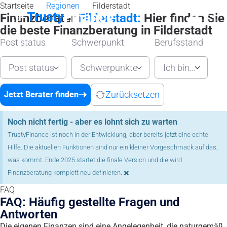
Startseite
Regionen
Filderstadt
Finanzberater
Filderstadt:
Hier finden Sie
die beste Finanzberatung in Filderstadt
Post status
Schwerpunkt
Berufsstand
Post status
Schwerpunkte
Ich bin...
Zurücksetzen
Jetzt Berater finden
Noch nicht fertig - aber es lohnt sich zu warten
TrustyFinance ist noch in der Entwicklung, aber bereits jetzt eine echte
Hilfe. Die aktuellen Funktionen sind nur ein kleiner Vorgeschmack auf das,
was kommt. Ende 2025 startet die finale Version und die wird
×
Finanzberatung komplett neu definieren.
FAQ
FAQ: Häufig gestellte Fragen und
Antworten
Die eigenen Finanzen sind eine Angelegenheit, die naturgemäß