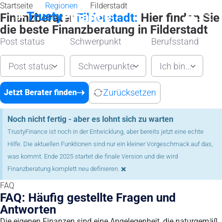
Startseite
Regionen
Filderstadt
Finanzberater
Filderstadt:
Hier finden Sie
die beste Finanzberatung in Filderstadt
Post status
Schwerpunkt
Berufsstand
Post status
Schwerpunkte
Ich bin...
Zurücksetzen
Jetzt Berater finden
Noch nicht fertig - aber es lohnt sich zu warten
TrustyFinance ist noch in der Entwicklung, aber bereits jetzt eine echte
Hilfe. Die aktuellen Funktionen sind nur ein kleiner Vorgeschmack auf das,
was kommt. Ende 2025 startet die finale Version und die wird
×
Finanzberatung komplett neu definieren.
FAQ
FAQ: Häufig gestellte Fragen und
Antworten
Die eigenen Finanzen sind eine Angelegenheit, die naturgemäß