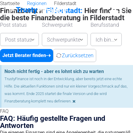
Startseite
Regionen
Filderstadt
Finanzberater
Filderstadt:
Hier finden Sie
die beste Finanzberatung in Filderstadt
Post status
Schwerpunkt
Berufsstand
Post status
Schwerpunkte
Ich bin...
Zurücksetzen
Jetzt Berater finden
Noch nicht fertig - aber es lohnt sich zu warten
TrustyFinance ist noch in der Entwicklung, aber bereits jetzt eine echte
Hilfe. Die aktuellen Funktionen sind nur ein kleiner Vorgeschmack auf das,
was kommt. Ende 2025 startet die finale Version und die wird
×
Finanzberatung komplett neu definieren.
FAQ
FAQ: Häufig gestellte Fragen und
Antworten
Die eigenen Finanzen sind eine Angelegenheit, die naturgemäß