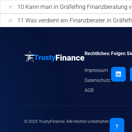
10
Kann man in Gräfelfing Finanzberatung v
11
Was verdient ein Finanzberater in Gräfelf
Rechtliches:
Folgen Si
Impressum
Datenschutz
AGB
© 2025 TrustyFinance. Alle Rechte vorbehalten.