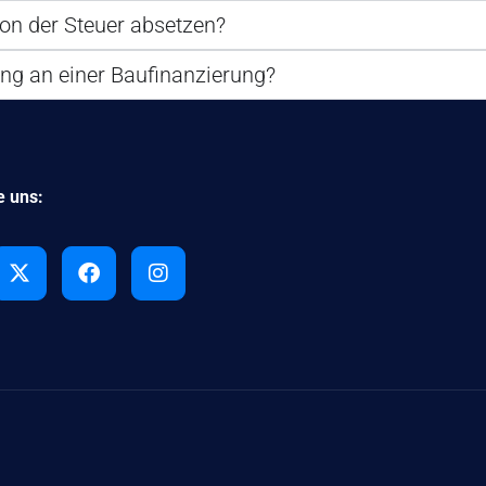
on der Steuer absetzen?
ing an einer Baufinanzierung?
e uns: