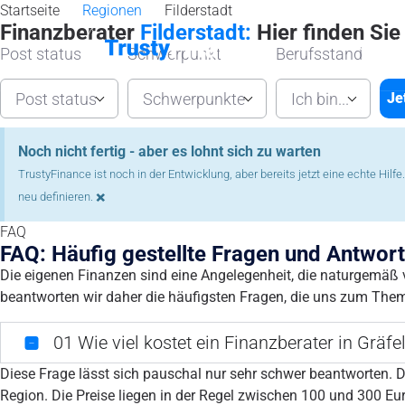
Startseite
Regionen
Filderstadt
Finanzberater
Filderstadt:
Hier finden Sie
Startseit
Post status
Schwerpunkt
Berufsstand
Post status
Schwerpunkte
Ich bin...
Je
Noch nicht fertig - aber es lohnt sich zu warten
TrustyFinance ist noch in der Entwicklung, aber bereits jetzt eine echte Hil
×
neu definieren.
FAQ
FAQ: Häufig gestellte Fragen und Antwor
Die eigenen Finanzen sind eine Angelegenheit, die naturgemäß v
beantworten wir daher die häufigsten Fragen, die uns zum Thema
01
Wie viel kostet ein Finanzberater in Gräfe
Diese Frage lässt sich pauschal nur sehr schwer beantworten. D
Region. Die Preise liegen in der Regel zwischen 100 und 300 