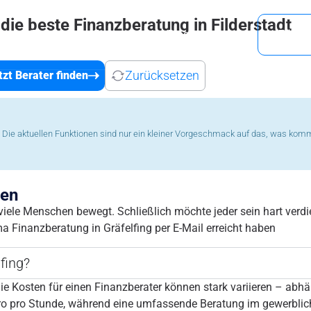
 die beste Finanzberatung in Filderstadt
e
Berater
Regionen
Blog
Für Fi
Zurücksetzen
tzt Berater finden
fe. Die aktuellen Funktionen sind nur ein kleiner Vorgeschmack auf das, was kom
ten
iele Menschen bewegt. Schließlich möchte jeder sein hart verdi
 Finanzberatung in Gräfelfing per E-Mail erreicht haben
lfing?
ie Kosten für einen Finanzberater können stark variieren – abhä
Euro pro Stunde, während eine umfassende Beratung im gewerbli