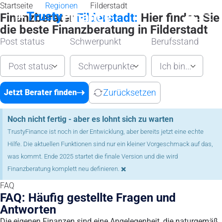
Startseite
Regionen
Filderstadt
Finanzberater
Filderstadt:
Hier finden Sie
die beste Finanzberatung in Filderstadt
Post status
Schwerpunkt
Berufsstand
Post status
Schwerpunkte
Ich bin...
Zurücksetzen
Jetzt Berater finden
Noch nicht fertig - aber es lohnt sich zu warten
TrustyFinance ist noch in der Entwicklung, aber bereits jetzt eine echte
Hilfe. Die aktuellen Funktionen sind nur ein kleiner Vorgeschmack auf das,
was kommt. Ende 2025 startet die finale Version und die wird
×
Finanzberatung komplett neu definieren.
FAQ
FAQ: Häufig gestellte Fragen und
Antworten
Die eigenen Finanzen sind eine Angelegenheit, die naturgemäß