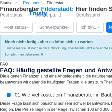
Startseite
Regionen
Filderstadt
Finanzberater
Filderstadt:
Hier finden 
Startseite
Post status
Schwerpunkt
Berufsstand
Post status
Schwerpunkte
Ich bin...
Je
Noch nicht fertig - aber es lohnt sich zu warten
TrustyFinance ist noch in der Entwicklung, aber bereits jetzt eine echte 
×
komplett neu definieren.
FAQ
FAQ: Häufig gestellte Fragen und Antw
Die eigenen Finanzen sind eine Angelegenheit, die naturgemäß 
beantworten wir daher die häufigsten Fragen, die uns zum The
01
Wie viel kostet ein Finanzberater in Bau
Diese Frage lässt sich pauschal nur sehr schwer beantworten. D
Region. Die Preise liegen in der Regel zwischen 100 und 300