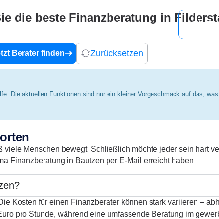
Sie die beste Finanzberatung in Filderst
Berater
Regionen
Blog
Für Fi
Zurücksetzen
tzt Berater finden
Hilfe. Die aktuellen Funktionen sind nur ein kleiner Vorgeschmack auf das, wa
orten
viele Menschen bewegt. Schließlich möchte jeder sein hart ver
ma Finanzberatung in Bautzen per E-Mail erreicht haben
tzen?
ie Kosten für einen Finanzberater können stark variieren – abh
 Euro pro Stunde, während eine umfassende Beratung im gewer