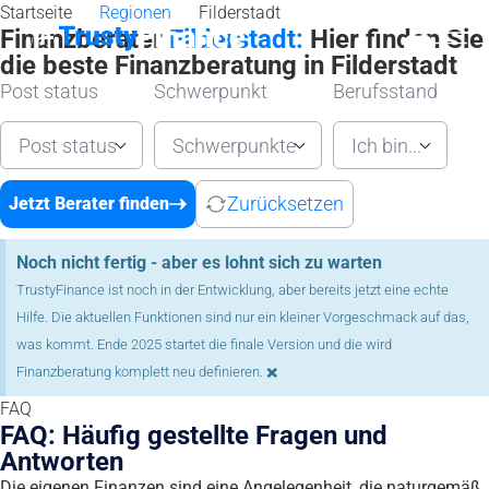
Startseite
Regionen
Filderstadt
Finanzberater
Filderstadt:
Hier finden Sie
die beste Finanzberatung in Filderstadt
Post status
Schwerpunkt
Berufsstand
Post status
Schwerpunkte
Ich bin...
Zurücksetzen
Jetzt Berater finden
Noch nicht fertig - aber es lohnt sich zu warten
TrustyFinance ist noch in der Entwicklung, aber bereits jetzt eine echte
Hilfe. Die aktuellen Funktionen sind nur ein kleiner Vorgeschmack auf das,
was kommt. Ende 2025 startet die finale Version und die wird
×
Finanzberatung komplett neu definieren.
FAQ
FAQ: Häufig gestellte Fragen und
Antworten
Die eigenen Finanzen sind eine Angelegenheit, die naturgemäß