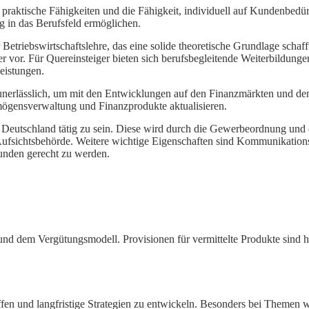
, praktische Fähigkeiten und die Fähigkeit, individuell auf Kundenbed
g in das Berufsfeld ermöglichen.
Betriebswirtschaftslehre, das eine solide theoretische Grundlage schaff
er vor. Für Quereinsteiger bieten sich berufsbegleitende Weiterbildung
eistungen.
unerlässlich, um mit den Entwicklungen auf den Finanzmärkten und den
ögensverwaltung
und Finanzprodukte aktualisieren.
in Deutschland tätig zu sein. Diese wird durch die Gewerbeordnung und
fsichtsbehörde. Weitere wichtige Eigenschaften sind Kommunikations
unden gerecht zu werden.
g und dem Vergütungsmodell. Provisionen für vermittelte Produkte sind
ffen und langfristige Strategien zu entwickeln. Besonders bei Themen