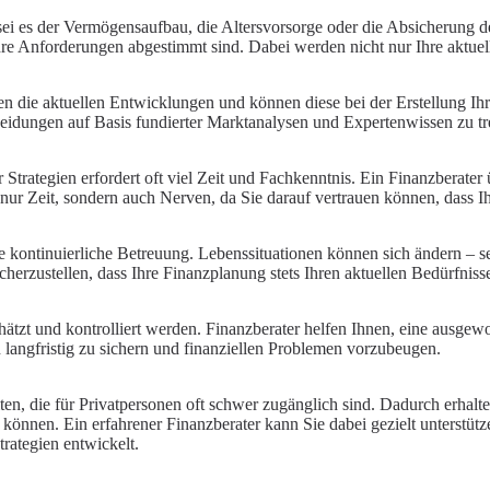
sei es der Vermögensaufbau, die Altersvorsorge oder die Absicherung der
Ihre Anforderungen abgestimmt sind. Dabei werden nicht nur Ihre aktuell
en die aktuellen Entwicklungen und können diese bei der Erstellung Ih
cheidungen auf Basis fundierter Marktanalysen und Expertenwissen zu tr
trategien erfordert oft viel Zeit und Fachkenntnis. Ein Finanzberater ü
nur Zeit, sondern auch Nerven, da Sie darauf vertrauen können, dass I
ie kontinuierliche Betreuung. Lebenssituationen können sich ändern – 
cherzustellen, dass Ihre Finanzplanung stets Ihren aktuellen Bedürfnisse
chätzt und kontrolliert werden. Finanzberater helfen Ihnen, eine ausge
 langfristig zu sichern und finanziellen Problemen vorzubeugen.
n, die für Privatpersonen oft schwer zugänglich sind. Dadurch erhalte
n können. Ein erfahrener Finanzberater kann Sie dabei gezielt unterstüt
trategien entwickelt.