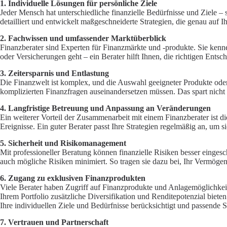
1. Individuelle Lösungen für persönliche Ziele
Jeder Mensch hat unterschiedliche finanzielle Bedürfnisse und Ziele – 
detailliert und entwickelt maßgeschneiderte Strategien, die genau auf 
2. Fachwissen und umfassender Marktüberblick
Finanzberater sind Experten für Finanzmärkte und -produkte. Sie kenn
oder Versicherungen geht – ein Berater hilft Ihnen, die richtigen Ents
3. Zeitersparnis und Entlastung
Die Finanzwelt ist komplex, und die Auswahl geeigneter Produkte oder S
komplizierten Finanzfragen auseinandersetzen müssen. Das spart nicht 
4. Langfristige Betreuung und Anpassung an Veränderungen
Ein weiterer Vorteil der Zusammenarbeit mit einem Finanzberater ist d
Ereignisse. Ein guter Berater passt Ihre Strategien regelmäßig an, um si
5. Sicherheit und Risikomanagement
Mit professioneller Beratung können finanzielle Risiken besser einges
auch mögliche Risiken minimiert. So tragen sie dazu bei, Ihr Vermögen
6. Zugang zu exklusiven Finanzprodukten
Viele Berater haben Zugriff auf Finanzprodukte und Anlagemöglichkeite
Ihrem Portfolio zusätzliche Diversifikation und Renditepotenzial biete
Ihre individuellen Ziele und Bedürfnisse berücksichtigt und passende S
7. Vertrauen und Partnerschaft