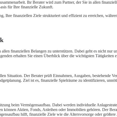
usammenarbeit. Ihr Berater wird zum Partner, der Sie in allen finanziel
asis für Ihre finanzielle Zukunft.
g, Ihre finanziellen Ziele strukturiert und effizient zu erreichen, währ
ck
allen finanziellen Belangen zu unterstützen. Dabei geht es nicht nur 
lgenden erhalten Sie einen Überblick über die wichtigsten Tätigkeiten e
ziellen Situation. Der Berater prüft Einnahmen, Ausgaben, bestehende V
dgetplanung. Ziel ist es, finanzielle Spielräume zu identifizieren, unn
rstützung beim Vermögensaufbau. Dabei werden individuelle Anlagestrateg
gen können Aktien, Fonds, Anleihen oder
Immobilien
gehören. Der Berate
ögensaufbau hilft, finanzielle Ziele wie die Altersvorsorge oder größer