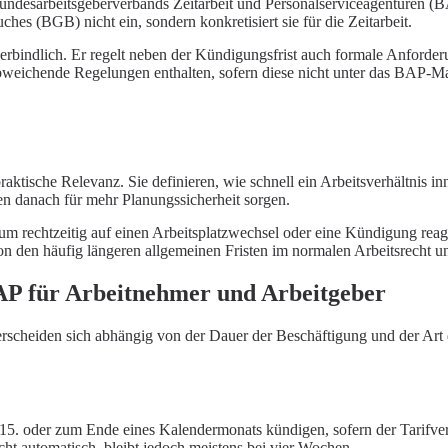
ndesarbeitsgeberverbands Zeitarbeit und Personalserviceagenturen (BAP
hes (BGB) nicht ein, sondern konkretisiert sie für die Zeitarbeit.
 verbindlich. Er regelt neben der Kündigungsfrist auch formale Anford
abweichende Regelungen enthalten, sofern diese nicht unter das BAP-Man
raktische Relevanz. Sie definieren, wie schnell ein Arbeitsverhältnis
ten danach für mehr Planungssicherheit sorgen.
, um rechtzeitig auf einen Arbeitsplatzwechsel oder eine Kündigung rea
 von den häufig längeren allgemeinen Fristen im normalen Arbeitsrecht 
BAP für Arbeitnehmer und Arbeitgeber
erscheiden sich abhängig von der Dauer der Beschäftigung und der Art 
 15. oder zum Ende eines Kalendermonats kündigen, sofern der Tarifve
icht automatisch, bleibt jedoch meistens bei vier Wochen.