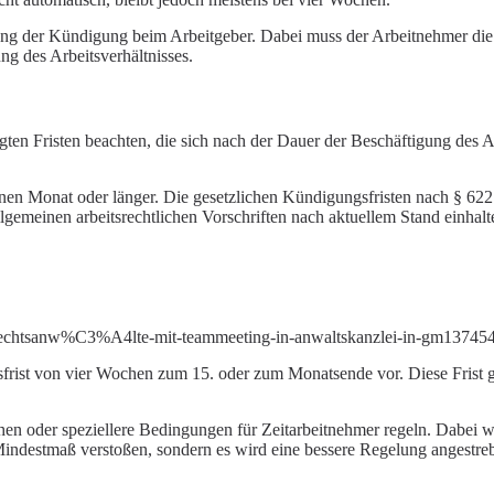
ugang der Kündigung beim Arbeitgeber. Dabei muss der Arbeitnehmer die
ng des Arbeitsverhältnisses.
en Fristen beachten, die sich nach der Dauer der Beschäftigung des Arb
uf einen Monat oder länger. Die gesetzlichen Kündigungsfristen nach § 6
gemeinen arbeitsrechtlichen Vorschriften nach aktuellem Stand einhalt
it-rechtsanw%C3%A4lte-mit-teammeeting-in-anwaltskanzlei-in-gm13
ist von vier Wochen zum 15. oder zum Monatsende vor. Diese Frist gil
hen oder speziellere Bedingungen für Zeitarbeitnehmer regeln. Dabei we
e Mindestmaß verstoßen, sondern es wird eine bessere Regelung angestr