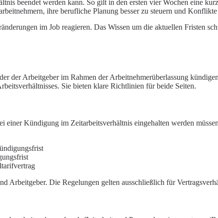
rhältnis beendet werden kann. So gilt in den ersten vier Wochen eine k
iharbeitnehmern, ihre berufliche Planung besser zu steuern und Konflikt
eränderungen im Job reagieren. Das Wissen um die aktuellen Fristen sch
oder der Arbeitgeber im Rahmen der Arbeitnehmerüberlassung kündigen 
eitsverhältnisses. Sie bieten klare Richtlinien für beide Seiten.
ei einer Kündigung im Zeitarbeitsverhältnis eingehalten werden müssen
ündigungsfrist
ungsfrist
tarifvertrag
 und Arbeitgeber. Die Regelungen gelten ausschließlich für Vertragsverhä