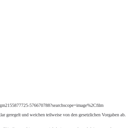
ction-gm2155877725-576670788?searchscope=image%2Cfilm
klar geregelt und weichen teilweise von den gesetzlichen Vorgaben ab.