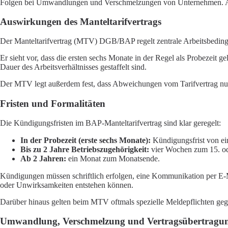
Folgen bei Umwandlungen und Verschmelzungen von Unternehmen. Auf d
Auswirkungen des Manteltarifvertrags
Der Manteltarifvertrag (MTV) DGB/BAP regelt zentrale Arbeitsbedingu
Er sieht vor, dass die ersten sechs Monate in der Regel als Probezeit ge
Dauer des Arbeitsverhältnisses gestaffelt sind.
Der MTV legt außerdem fest, dass Abweichungen vom Tarifvertrag nur z
Fristen und Formalitäten
Die Kündigungsfristen im BAP-Manteltarifvertrag sind klar geregelt:
In der Probezeit (erste sechs Monate):
Kündigungsfrist von ei
Bis zu 2 Jahre Betriebszugehörigkeit:
vier Wochen zum 15. o
Ab 2 Jahren:
ein Monat zum Monatsende.
Kündigungen müssen schriftlich erfolgen, eine Kommunikation per E-Mai
oder Unwirksamkeiten entstehen können.
Darüber hinaus gelten beim MTV oftmals spezielle Meldepflichten gege
Umwandlung, Verschmelzung und Vertragsübertragu